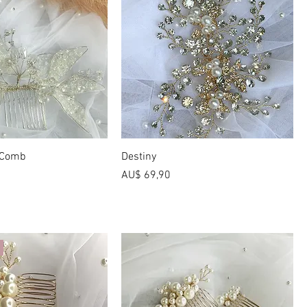
 Comb
Destiny
Preço
AU$ 69,90