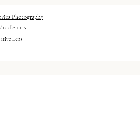
ories Photography
Middlemiss
ative Lens