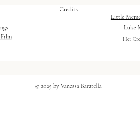
Credits
Little Mem
r
ings
Luke 
 Film
Her Cre
© 2025 by Vanessa Baratella