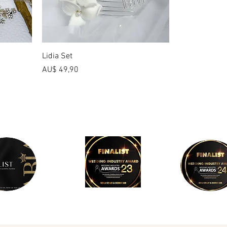
Lidia Set
Preço
AU$ 49,90