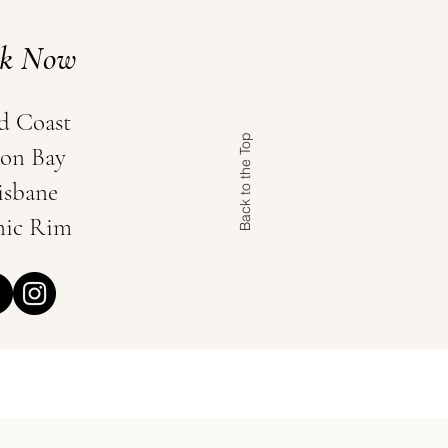
ok Now
d Coast
Back to the Top
on Bay
isbane
nic Rim
 Hair and Makeup Artist
 / vanessabaratella