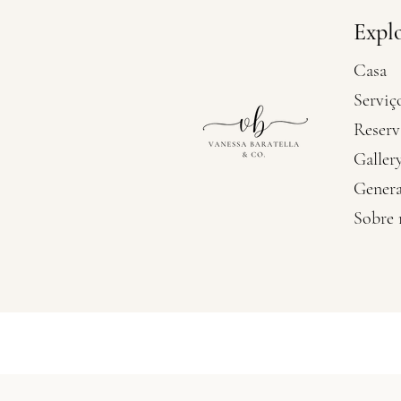
Expl
Casa
Serviç
Reserv
Galler
Genera
Sobre
Vanessa Baratella Co. 
Wedding Hairstylis