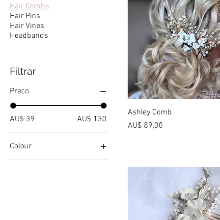
Hair Combs
Hair Pins
Hair Vines
Headbands
Filtrar
Preço
Ashley Comb
AU$ 39
AU$ 130
Preço
AU$ 89,00
Colour