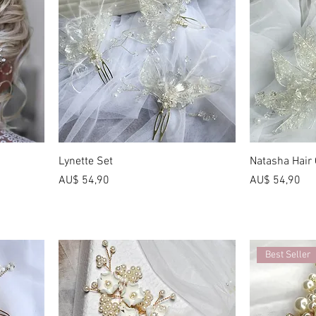
Lynette Set
Natasha Hair
Preço
Preço
AU$ 54,90
AU$ 54,90
Best Seller