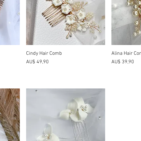
Cindy Hair Comb
Alina Hair C
Preço
Preço
AU$ 49,90
AU$ 39,90