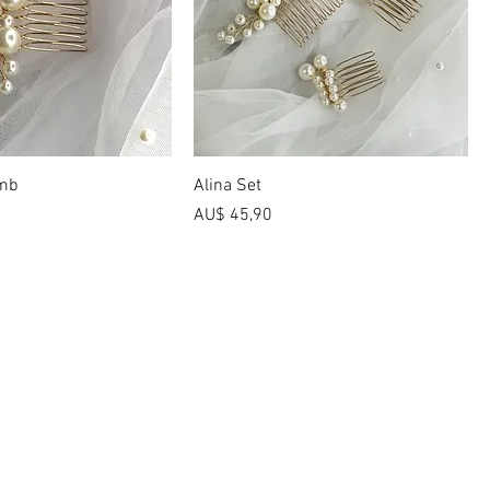
omb
Alina Set
Preço
AU$ 45,90